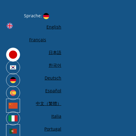
Sprache:
English
Français
日本語
한국어
Deutsch
Español
中文（繁體）
Italia
Portugal