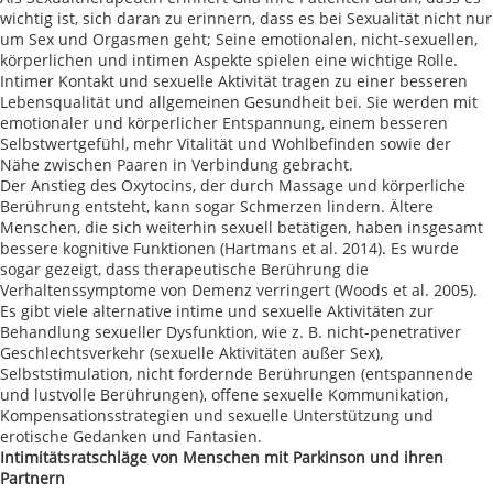
wichtig ist, sich daran zu erinnern, dass es bei Sexualität nicht nur
um Sex und Orgasmen geht; Seine emotionalen, nicht-sexuellen,
körperlichen und intimen Aspekte spielen eine wichtige Rolle.
Intimer Kontakt und sexuelle Aktivität tragen zu einer besseren
Lebensqualität und allgemeinen Gesundheit bei. Sie werden mit
emotionaler und körperlicher Entspannung, einem besseren
Selbstwertgefühl, mehr Vitalität und Wohlbefinden sowie der
Nähe zwischen Paaren in Verbindung gebracht.
Der Anstieg des Oxytocins, der durch Massage und körperliche
Berührung entsteht, kann sogar Schmerzen lindern. Ältere
Menschen, die sich weiterhin sexuell betätigen, haben insgesamt
bessere kognitive Funktionen (Hartmans et al. 2014). Es wurde
sogar gezeigt, dass therapeutische Berührung die
Verhaltenssymptome von Demenz verringert (Woods et al. 2005).
Es gibt viele alternative intime und sexuelle Aktivitäten zur
Behandlung sexueller Dysfunktion, wie z. B. nicht-penetrativer
Geschlechtsverkehr (sexuelle Aktivitäten außer Sex),
Selbststimulation, nicht fordernde Berührungen (entspannende
und lustvolle Berührungen), offene sexuelle Kommunikation,
Kompensationsstrategien und sexuelle Unterstützung und
erotische Gedanken und Fantasien.
Intimitätsratschläge von Menschen mit Parkinson und ihren
Partnern