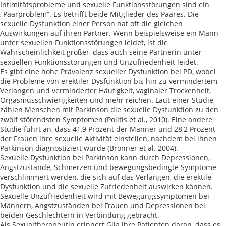
Intimitätsprobleme und sexuelle Funktionsstörungen sind ein
„Paarproblem“. Es betrifft beide Mitglieder des Paares. Die
sexuelle Dysfunktion einer Person hat oft die gleichen
Auswirkungen auf ihren Partner. Wenn beispielsweise ein Mann
unter sexuellen Funktionsstörungen leidet, ist die
Wahrscheinlichkeit größer, dass auch seine Partnerin unter
sexuellen Funktionsstörungen und Unzufriedenheit leidet.
Es gibt eine hohe Prävalenz sexueller Dysfunktion bei PD, wobei
die Probleme von erektiler Dysfunktion bis hin zu vermindertem
Verlangen und verminderter Häufigkeit, vaginaler Trockenheit,
Orgasmusschwierigkeiten und mehr reichen. Laut einer Studie
zählen Menschen mit Parkinson die sexuelle Dysfunktion zu den
zwölf störendsten Symptomen (Politis et al., 2010). Eine andere
Studie führt an, dass 41,9 Prozent der Männer und 28,2 Prozent
der Frauen ihre sexuelle Aktivität einstellen, nachdem bei ihnen
Parkinson diagnostiziert wurde (Bronner et al. 2004).
Sexuelle Dysfunktion bei Parkinson kann durch Depressionen,
Angstzustände, Schmerzen und bewegungsbedingte Symptome
verschlimmert werden, die sich auf das Verlangen, die erektile
Dysfunktion und die sexuelle Zufriedenheit auswirken können.
Sexuelle Unzufriedenheit wird mit Bewegungssymptomen bei
Männern, Angstzuständen bei Frauen und Depressionen bei
beiden Geschlechtern in Verbindung gebracht.
Als Sexualtherapeutin erinnert Gila ihre Patienten daran, dass es