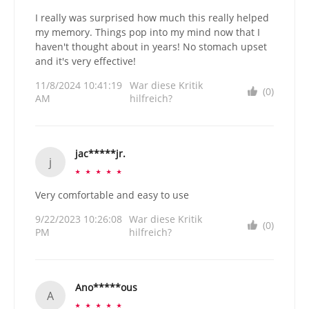
I really was surprised how much this really helped
my memory. Things pop into my mind now that I
haven't thought about in years! No stomach upset
and it's very effective!
11/8/2024 10:41:19
War diese Kritik
(0)
AM
hilfreich?
jac*****jr.
j
☆
☆
☆
☆
☆
Very comfortable and easy to use
9/22/2023 10:26:08
War diese Kritik
(0)
PM
hilfreich?
Ano*****ous
A
☆
☆
☆
☆
☆