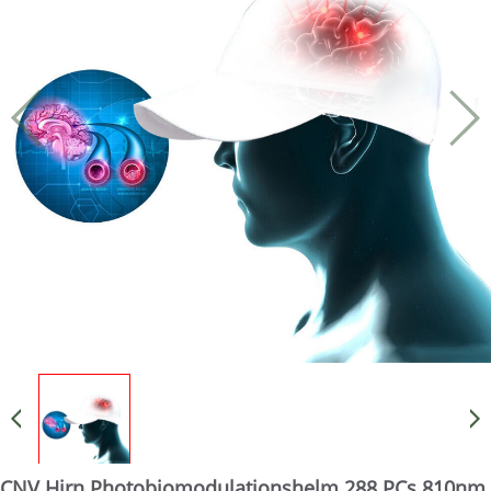
CNV Hirn Photobiomodulationshelm 288 PCs 810nm