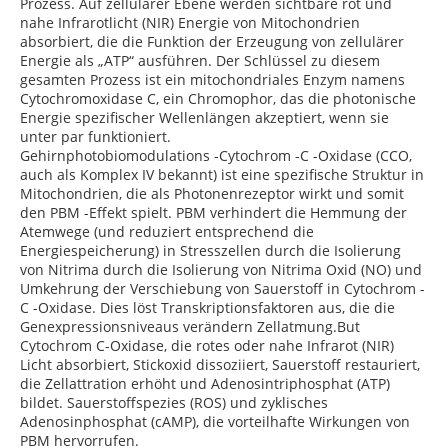
Prozess. Auf zellulärer Ebene werden sichtbare rot und
nahe Infrarotlicht (NIR) Energie von Mitochondrien
absorbiert, die die Funktion der Erzeugung von zellulärer
Energie als „ATP“ ausführen. Der Schlüssel zu diesem
gesamten Prozess ist ein mitochondriales Enzym namens
Cytochromoxidase C, ein Chromophor, das die photonische
Energie spezifischer Wellenlängen akzeptiert, wenn sie
unter par funktioniert.
Gehirnphotobiomodulations -Cytochrom -C -Oxidase (CCO,
auch als Komplex IV bekannt) ist eine spezifische Struktur in
Mitochondrien, die als Photonenrezeptor wirkt und somit
den PBM -Effekt spielt. PBM verhindert die Hemmung der
Atemwege (und reduziert entsprechend die
Energiespeicherung) in Stresszellen durch die Isolierung
von Nitrima durch die Isolierung von Nitrima Oxid (NO) und
Umkehrung der Verschiebung von Sauerstoff in Cytochrom -
C -Oxidase. Dies löst Transkriptionsfaktoren aus, die die
Genexpressionsniveaus verändern Zellatmung.But
Cytochrom C-Oxidase, die rotes oder nahe Infrarot (NIR)
Licht absorbiert, Stickoxid dissoziiert, Sauerstoff restauriert,
die Zellattration erhöht und Adenosintriphosphat (ATP)
bildet. Sauerstoffspezies (ROS) und zyklisches
Adenosinphosphat (cAMP), die vorteilhafte Wirkungen von
PBM hervorrufen.