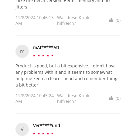
I like the decaf version. Better memory and no
jitters
11/8/2024 10:46:15
War diese Kritik
(0)
AM
hilfreich?
mAt*****Att
m
☆
☆
☆
☆
☆
Product is good, but a bit expensive. I didn't have
any problems with it and it seems to somewhat
help me keep a clearer head and remember things
a bit better
11/8/2024 10:45:24
War diese Kritik
(0)
AM
hilfreich?
Ver*****und
V
☆
☆
☆
☆
☆