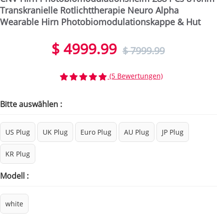
Transkranielle Rotlichttherapie Neuro Alpha
Wearable Hirn Photobiomodulationskappe & Hut
$ 4999.99
$ 7999.99
(5 Bewertungen)
Bitte auswählen :
US Plug
UK Plug
Euro Plug
AU Plug
JP Plug
KR Plug
Modell :
white