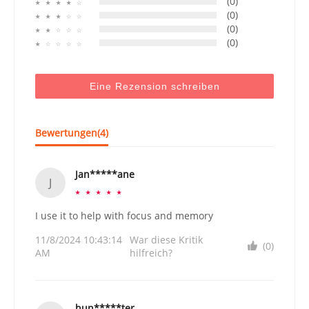
(0)
☆
☆
☆
☆
☆
(0)
☆
☆
☆
☆
☆
(0)
☆
☆
☆
☆
☆
(0)
☆
☆
☆
☆
☆
Eine Rezension schreiben
Bewertungen(
4
)
Jan*****ane
J
☆
☆
☆
☆
☆
I use it to help with focus and memory
11/8/2024 10:43:14
War diese Kritik
(0)
AM
hilfreich?
hun*****ter