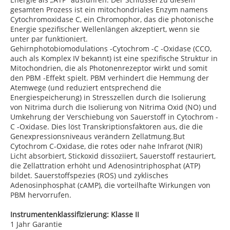
gesamten Prozess ist ein mitochondriales Enzym namens
Cytochromoxidase C, ein Chromophor, das die photonische
Energie spezifischer Wellenlängen akzeptiert, wenn sie
unter par funktioniert.
Gehirnphotobiomodulations -Cytochrom -C -Oxidase (CCO,
auch als Komplex IV bekannt) ist eine spezifische Struktur in
Mitochondrien, die als Photonenrezeptor wirkt und somit
den PBM -Effekt spielt. PBM verhindert die Hemmung der
Atemwege (und reduziert entsprechend die
Energiespeicherung) in Stresszellen durch die Isolierung
von Nitrima durch die Isolierung von Nitrima Oxid (NO) und
Umkehrung der Verschiebung von Sauerstoff in Cytochrom -
C -Oxidase. Dies löst Transkriptionsfaktoren aus, die die
Genexpressionsniveaus verändern Zellatmung.But
Cytochrom C-Oxidase, die rotes oder nahe Infrarot (NIR)
Licht absorbiert, Stickoxid dissoziiert, Sauerstoff restauriert,
die Zellattration erhöht und Adenosintriphosphat (ATP)
bildet. Sauerstoffspezies (ROS) und zyklisches
Adenosinphosphat (cAMP), die vorteilhafte Wirkungen von
PBM hervorrufen.
Instrumentenklassifizierung: Klasse II
1 Jahr Garantie