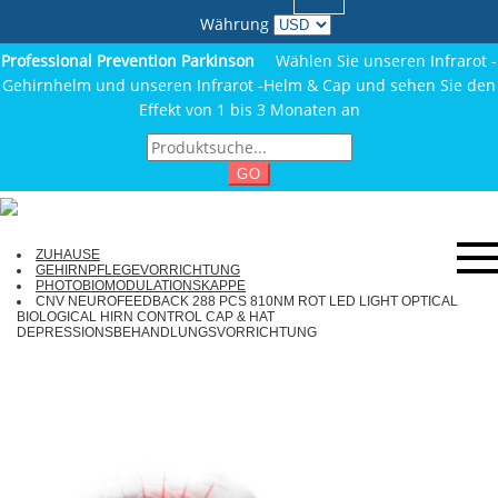
Währung
Professional Prevention Parkinson
Wählen Sie unseren Infrarot -
Gehirnhelm und unseren Infrarot -Helm & Cap und sehen Sie den
Effekt von 1 bis 3 Monaten an
GO
ZUHAUSE
GEHIRNPFLEGEVORRICHTUNG
PHOTOBIOMODULATIONSKAPPE
CNV NEUROFEEDBACK 288 PCS 810NM ROT LED LIGHT OPTICAL
BIOLOGICAL HIRN CONTROL CAP & HAT
DEPRESSIONSBEHANDLUNGSVORRICHTUNG