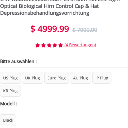
Optical Biological Hirn Control Cap & Hat
Depressionsbehandlungsvorrichtung
$ 4999.99
$ 7999.99
(4 Bewertungen)
Bitte auswählen :
US Plug
UK Plug
Euro Plug
AU Plug
JP Plug
KR Plug
Modell :
Black