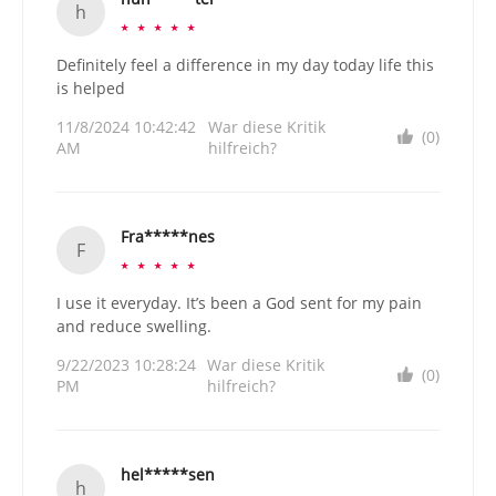
h
☆
☆
☆
☆
☆
Definitely feel a difference in my day today life this
is helped
11/8/2024 10:42:42
War diese Kritik
(0)
AM
hilfreich?
Fra*****nes
F
☆
☆
☆
☆
☆
I use it everyday. It’s been a God sent for my pain
and reduce swelling.
9/22/2023 10:28:24
War diese Kritik
(0)
PM
hilfreich?
hel*****sen
h