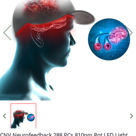
CNV Neurofeedback 288 PCs 810nm Rot LED Light