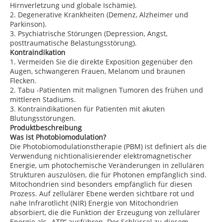
Hirnverletzung und globale Ischämie).
2. Degenerative Krankheiten (Demenz, Alzheimer und
Parkinson).
3. Psychiatrische Störungen (Depression, Angst,
posttraumatische Belastungsstörung).
Kontraindikation
1. Vermeiden Sie die direkte Exposition gegenüber den
Augen, schwangeren Frauen, Melanom und braunen
Flecken.
2. Tabu -Patienten mit malignen Tumoren des frühen und
mittleren Stadiums.
3. Kontraindikationen für Patienten mit akuten
Blutungsstörungen.
Produktbeschreibung
Was ist Photobiomodulation?
Die Photobiomodulationstherapie (PBM) ist definiert als die
Verwendung nichtionalisierender elektromagnetischer
Energie, um photochemische Veränderungen in zellulären
Strukturen auszulösen, die für Photonen empfänglich sind.
Mitochondrien sind besonders empfänglich für diesen
Prozess. Auf zellulärer Ebene werden sichtbare rot und
nahe Infrarotlicht (NIR) Energie von Mitochondrien
absorbiert, die die Funktion der Erzeugung von zellulärer
Energie als „ATP“ ausführen. Der Schlüssel zu diesem