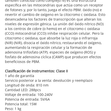
también conocida como complejo IV) es una estructura
específica en las mitocondrias que actúa como un receptor
de fotones y, por lo tanto, juega el efecto PBM. óxido (no) e
revertir el cambio de oxígeno en la citocromo c oxidasa. Esto
desencadena los factores de transcripción que alteran los
niveles de expresión génica. La unión del óxido nítrico (NO)
a los centros de cobre (o hemo) en el citocromo c oxidasa
(CCO) mitocondrial (CCO) inhibe respiración celular. Pero la
citocromo c oxidasa, que absorbe la luz roja o infrarroja
(NIR) (NIR), disocia el óxido nítrico, restaurando el oxígeno,
aumentando la respiración celular y la formación de
adenosina trifosfato (ATP). especies de oxígeno (ROS) y
fosfato de adenosina cíclica (CAMP) que producen efectos
beneficiosos de PBM.
Clasificación de instrumentos: Clase II
1 año de garantía
Servicio posterior a la venta: devolución y reemplazo
Longitud de onda: 810 nm
Cantidad LED: 288pcs
Voltaje de entrada: 100-240V
Potencia de entrada: 5V/6A
Potencia total: 15W
Peso: 1 kg