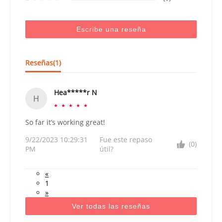
Escribe una reseña
Reseñas(
1
)
Hea*****r N
H
☆
☆
☆
☆
☆
So far it’s working great!
9/22/2023 10:29:31
Fue este repaso
(0)
PM
útil?
«
1
»
Ver todas las reseñas