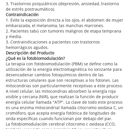
3. Trastornos psiquiátricos (depresión, ansiedad, trastorno
de estrés postraumático).
Contraindicación
1. Evite la exposición directa a los ojos, el abdomen de mujer
embarazada, el melanoma, las manchas marrones.
2. Pacientes tabú con tumores malignos de etapa temprana
y media.
3. Contraindicaciones a pacientes con trastornos
hemorrágicos agudos.
Descripción del Producto
¿Qué es la fotobiomodulación?
La terapia con fotobiomodulación (PBM) se define como la
utilización de la energía electromagnética no ionizante para
desencadenar cambios fotoquímicos dentro de las
estructuras celulares que son receptivas a los fotones. Las
mitocondrias son particularmente receptivas a este proceso.
A nivel celular, las mitocondrias absorben la energía roja
visible y cercana (NIR), que realizan la función de producir
energía celular llamada "ATP". La clave de todo este proceso
es una enzima mitocondrial llamada citocromo oxidasa C, un
cromóforo, que acepta energía fotónica de longitudes de
onda específicas cuando funcionan por debajo del par.
La fotobiomodulación cerebral citocromo c oxidasa (CCO,