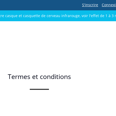
S'inscrire
Connex
re casque et casquette de cerveau infrarouge, voir l'effet de 1 à 3 
Termes et conditions