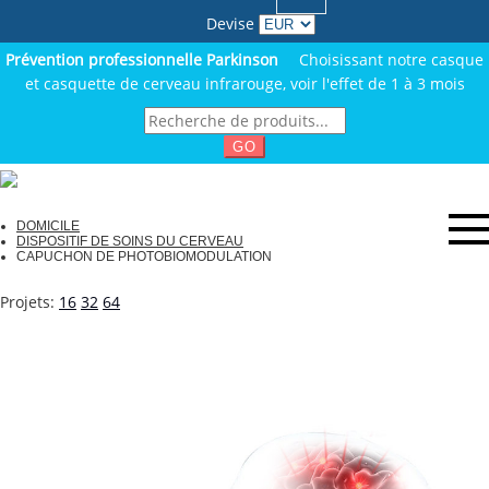
Devise
Prévention professionnelle Parkinson
Choisissant notre casque
et casquette de cerveau infrarouge, voir l'effet de 1 à 3 mois
GO
DOMICILE
DISPOSITIF DE SOINS DU CERVEAU
CAPUCHON DE PHOTOBIOMODULATION
Projets:
16
32
64