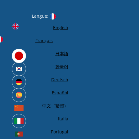
Langue:
English
Français
日本語
한국어
Deutsch
Español
中文（繁體）
Italia
Portugal