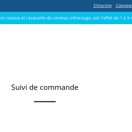
S'inscrire
Connex
re casque et casquette de cerveau infrarouge, voir l'effet de 1 à 3 
Suivi de commande