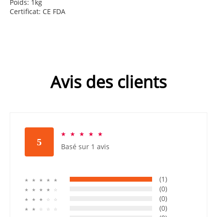
Poids: 1kg
Certificat: CE FDA
Avis des clients
☆
☆
☆
☆
☆
5
Basé sur 1 avis
(1)
☆
☆
☆
☆
☆
(0)
☆
☆
☆
☆
☆
(0)
☆
☆
☆
☆
☆
(0)
☆
☆
☆
☆
☆