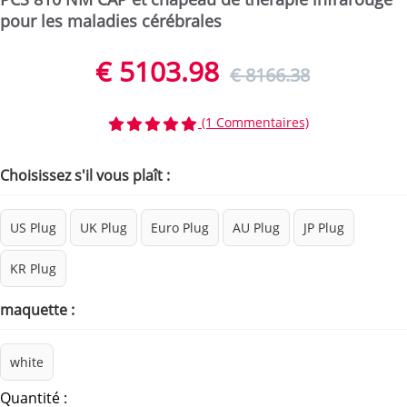
pour les maladies cérébrales
€ 5103.98
€ 8166.38
(1 Commentaires)
Choisissez s'il vous plaît :
US Plug
UK Plug
Euro Plug
AU Plug
JP Plug
KR Plug
maquette :
white
Quantité :