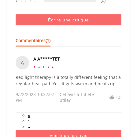
(0)
☆
☆
☆
☆
☆
Écrire une critique
Commentaires(
1
)
A A*****TET
A
☆
☆
☆
☆
☆
Red light therapy is a totally different feeling that a
regular heat pad. Yes, it gets warm and heats up .
9/22/2023 10:32:07
Cet avis a-t-il été
(0)
PM
utile?
«
1
»
Voir tous les avis