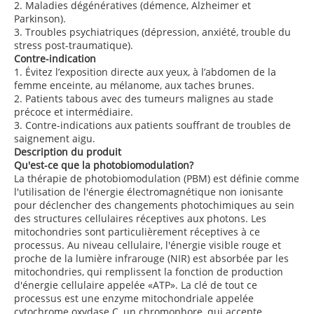
2. Maladies dégénératives (démence, Alzheimer et
Parkinson).
3. Troubles psychiatriques (dépression, anxiété, trouble du
stress post-traumatique).
Contre-indication
1. Évitez l’exposition directe aux yeux, à l’abdomen de la
femme enceinte, au mélanome, aux taches brunes.
2. Patients tabous avec des tumeurs malignes au stade
précoce et intermédiaire.
3. Contre-indications aux patients souffrant de troubles de
saignement aigu.
Description du produit
Qu'est-ce que la photobiomodulation?
La thérapie de photobiomodulation (PBM) est définie comme
l'utilisation de l'énergie électromagnétique non ionisante
pour déclencher des changements photochimiques au sein
des structures cellulaires réceptives aux photons. Les
mitochondries sont particulièrement réceptives à ce
processus. Au niveau cellulaire, l'énergie visible rouge et
proche de la lumière infrarouge (NIR) est absorbée par les
mitochondries, qui remplissent la fonction de production
d'énergie cellulaire appelée «ATP». La clé de tout ce
processus est une enzyme mitochondriale appelée
cytochrome oxydase C, un chromophore, qui accepte