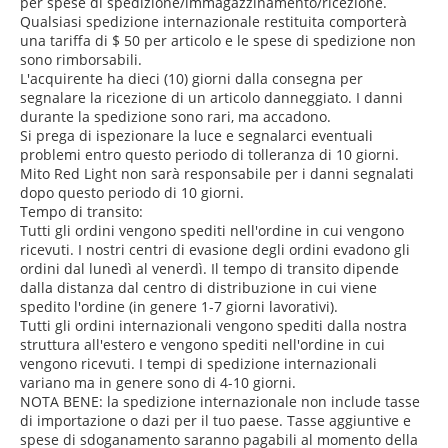
per spese di spedizione/immagazzinamento/ricezione.
Qualsiasi spedizione internazionale restituita comporterà
una tariffa di $ 50 per articolo e le spese di spedizione non
sono rimborsabili.
L'acquirente ha dieci (10) giorni dalla consegna per
segnalare la ricezione di un articolo danneggiato. I danni
durante la spedizione sono rari, ma accadono.
Si prega di ispezionare la luce e segnalarci eventuali
problemi entro questo periodo di tolleranza di 10 giorni.
Mito Red Light non sarà responsabile per i danni segnalati
dopo questo periodo di 10 giorni.
Tempo di transito:
Tutti gli ordini vengono spediti nell'ordine in cui vengono
ricevuti. I nostri centri di evasione degli ordini evadono gli
ordini dal lunedì al venerdì. Il tempo di transito dipende
dalla distanza dal centro di distribuzione in cui viene
spedito l'ordine (in genere 1-7 giorni lavorativi).
Tutti gli ordini internazionali vengono spediti dalla nostra
struttura all'estero e vengono spediti nell'ordine in cui
vengono ricevuti. I tempi di spedizione internazionali
variano ma in genere sono di 4-10 giorni.
NOTA BENE: la spedizione internazionale non include tasse
di importazione o dazi per il tuo paese. Tasse aggiuntive e
spese di sdoganamento saranno pagabili al momento della