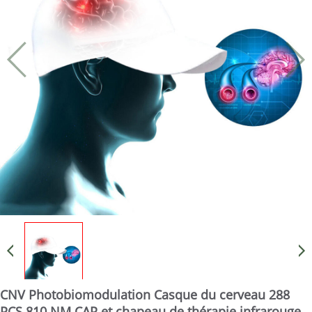
CNV Photobiomodulation Casque du cerveau 288
PCS 810 NM CAP et chapeau de thérapie infrarouge