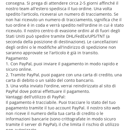
consegna. Si prega di attendere circa 2-5 giorni affinché il
nostro team all'estero spedisca il tuo ordine. Una volta
spedito l'articolo, riceverai un numero di tracciamento. Se
non hai ricevuto un numero di tracciamento, significa che il
tuo ordine è in coda e verrà spedito nell'ordine in cui è stato
ricevuto. Il nostro centro di evasione ordini al di fuori degli
Stati Uniti può spedire tramite DHL/FedEx/UPS/TNT (a
seconda della posizione di destinazione). Le cancellazioni
degli ordini o le modifiche all'indirizzo di spedizione non
saranno approvate se l'articolo è già in transito.
Pagamento
1. Con PayPal, puoi inviare il pagamento in modo rapido e
sicuro online.
2. Tramite PayPal, puoi pagare con una carta di credito, una
carta di debito o un saldo del conto bancario.
3. Una volta inviato l'ordine, verrai reindirizzato al sito di
PayPal dove potrai effettuare il pagamento.
Vantaggi dell'utilizzo di PayPal:
Il pagamento è tracciabile. Puoi tracciare lo stato del tuo
pagamento tramite il tuo account PayPal. Il nostro sito web
non riceve il numero della tua carta di credito o le
informazioni bancarie (sono crittografate in modo sicuro
tramite il server di PayPal), il che limita il rischio di utilizzo
non autorizzato.