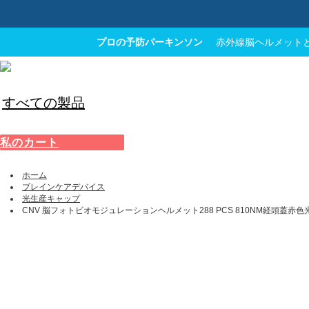
プロの予防パーキンソン
赤外線脳ヘルメットと
すべての製品
私のカート
ホーム
ブレインケアデバイス
光生産キャップ
CNV 脳フォトビオモジュレーションヘルメット288 PCS 810NM経