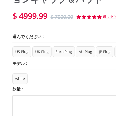
$ 4999.99
$ 7999.99
(5 レビ
選んでください :
US Plug
UK Plug
Euro Plug
AU Plug
JP Plug
モデル :
white
数量 :