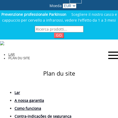
Moeda
Prevenzione professionale Parkinson
Scegliere il nostro casco e
cappuccio per cervello a infrarossi, vedere l'effetto da 1 a 3 mesi
GO
LAR
PLAN DU SITE
Plan du site
Lar
A nossa garantia
Como funciona
Contra-indicações de segurança